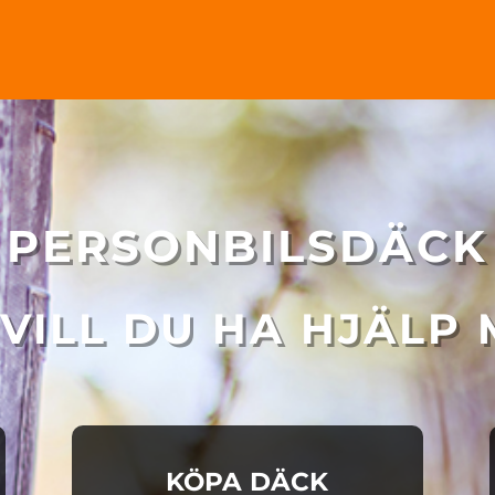
PERSONBILSDÄCK
VILL DU HA HJÄLP
KÖPA DÄCK