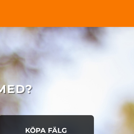
 MED?
KÖPA FÄLG