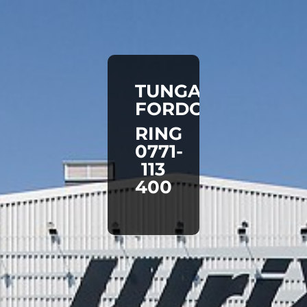
TUNGA
FORDON
RING
0771-
113
400